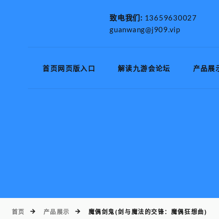
致电我们:
13659630027
guanwang@j909.vip
首页网页版入口
解读九游会论坛
产品展
首页
产品展示
魔偶剑鬼(剑与魔法的交锋：魔偶狂想曲)