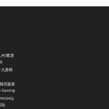
九州(酷游
站
-九游网
网页版登
 Gaming
-MGM认
网站