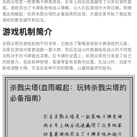
杀戮尖塔是一款策略卡牌类游戏，去年上线后迅速赢得了众多玩家的喜
爱。游戏突出了卡牌系统和战斗策略，让人们在游戏中大呼过瘾。而随
着血雨崛起：玩转杀戮尖塔的必备指南的出现，大量玩家开始了解这款
游戏的更多细节和玩法。
游戏机制简介
杀戮尖塔的游戏机制不同寻常，它融合了策略游戏和卡牌游戏的元素。
玩家在游戏中需要组建一套卡牌，然后在战斗时根据每局战斗的不同情
况和对手的卡牌做出决策。在卡牌的设置上，杀戮尖塔充分发挥了自己
的想象力，包括各种怪物，英雄等富有变数的设置。在战斗时，玩家不
断地调整卡牌，开发出各种不同的策略，以赢得最终的胜利。