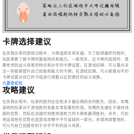
卡牌选择建议
在杀戮尖塔的游戏过程中，卡牌选择非常关键。为了取得最终的胜利，
玩家需要了解卡牌的基础特点和能力。一般而言，在卡牌的选择时，需
要考虑到战斗场景的特点和对手的卡牌设置。在游戏初期，可以重点关
注一些能够提升自己技能和能力的卡牌。在游戏后期，可以根据对手的
卡牌设置对自己的卡组进行调整以达到更好的战斗效果。
九游会论坛
攻略建议
在杀戮尖塔中，玩家的胜利往往取决于最后两回合的胜负。因此，攻略
高明的玩家对于游戏胜利有着非常显著的作用。攻略的关键在于维持场
面的优势，然后在关键时刻使用强有力的卡牌来赢得胜利。另外，巧妙
地运用地形优势也是游戏攻略中不可或缺的一部分。合理地调整地形，
可以为自己创建有利于对手不利的战斗场景。