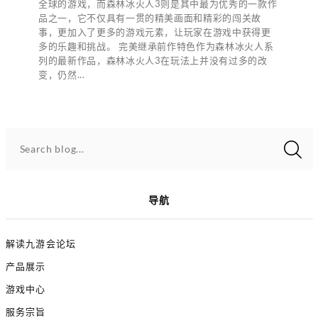
全球的游戏，而森林冰火人3则是其中最为优秀的一款作
品之一，它不仅具有一贯的精美画面和精彩的闯关故
事，更加入了更多的游戏元素，让玩家在游戏中获得更
多的乐趣和挑战。 完美继承前作特色作为森林冰火人系
列的最新作品，森林冰火人3在玩法上并没有过多的改
变，仍然...
Search blog...
导航
解读九游会论坛
产品展示
游戏中心
服务宗旨