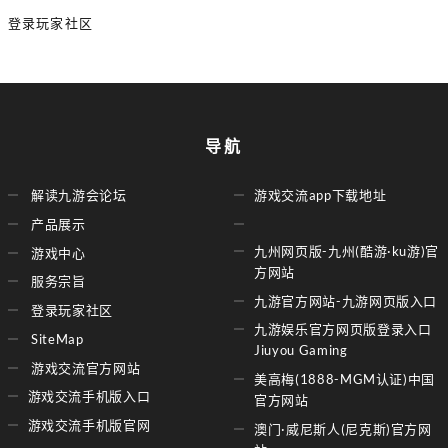
登录玩家社区
导航
解读九游会论坛
游戏交流app下载地址
产品展示
九州网页版-九州(酷游·ku游)官
游戏中心
方网站
服务宗旨
九游官方网站-九游网页版入口
登录玩家社区
九游娱乐官方网页版登录入口
SiteMap
Jiuyou Gaming
游戏交流官方网站
美高梅(1888-MGM认证)中国
游戏交流手机版入口
官方网站
游戏交流手机版官网
澳门·威尼斯人(尼克斯)官方网