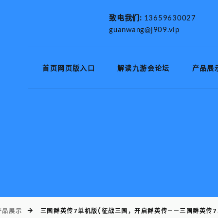
致电我们:
13659630027
guanwang@j909.vip
首页网页版入口
解读九游会论坛
产品展
产品展示
三国群英传7单机版(征战三国，开启群英传——三国群英传7