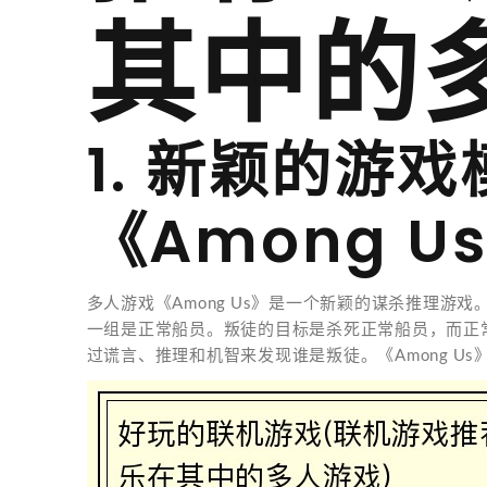
其中的
1. 新颖的游
《Among U
多人游戏《Among Us》是一个新颖的谋杀推理游
一组是正常船员。叛徒的目标是杀死正常船员，而正
过谎言、推理和机智来发现谁是叛徒。《Among U