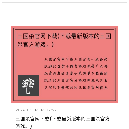
2026-01-08 08:02:52
三国杀官网下载(下载最新版本的三国杀官方
游戏。)