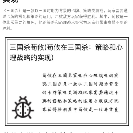
《三国杀》是一款以三国时期为背景的卡牌、策略类游戏，玩家需要通
过卡牌的搭配和策略的运用，击败敌方玩家获得胜利。其中，荀攸是一
位非常重要的角色，他的策略和心理战术经常为玩家们带来意想不到的
胜利。