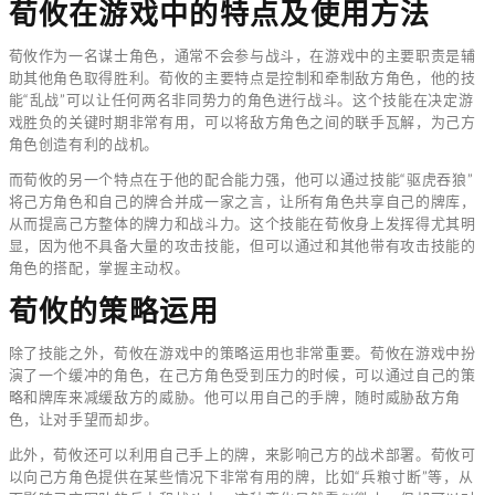
荀攸在游戏中的特点及使用方法
荀攸作为一名谋士角色，通常不会参与战斗，在游戏中的主要职责是辅
助其他角色取得胜利。荀攸的主要特点是控制和牵制敌方角色，他的技
能“乱战”可以让任何两名非同势力的角色进行战斗。这个技能在决定游
戏胜负的关键时期非常有用，可以将敌方角色之间的联手瓦解，为己方
角色创造有利的战机。
而荀攸的另一个特点在于他的配合能力强，他可以通过技能“驱虎吞狼”
将己方角色和自己的牌合并成一家之言，让所有角色共享自己的牌库，
从而提高己方整体的牌力和战斗力。这个技能在荀攸身上发挥得尤其明
显，因为他不具备大量的攻击技能，但可以通过和其他带有攻击技能的
角色的搭配，掌握主动权。
荀攸的策略运用
除了技能之外，荀攸在游戏中的策略运用也非常重要。荀攸在游戏中扮
演了一个缓冲的角色，在己方角色受到压力的时候，可以通过自己的策
略和牌库来减缓敌方的威胁。他可以用自己的手牌，随时威胁敌方角
色，让对手望而却步。
此外，荀攸还可以利用自己手上的牌，来影响己方的战术部署。荀攸可
以向己方角色提供在某些情况下非常有用的牌，比如“兵粮寸断”等，从