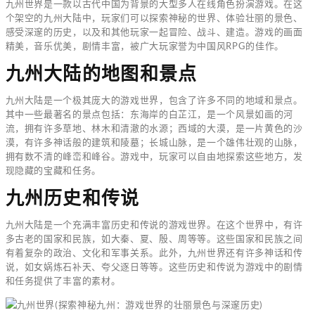
九州世界是一款以古代中国为背景的大型多人在线角色扮演游戏。在这
个架空的九州大陆中，玩家们可以探索神秘的世界、体验壮丽的景色、
感受深邃的历史，以及和其他玩家一起冒险、战斗、建造。游戏的画面
精美，音乐优美，剧情丰富，被广大玩家誉为中国风RPG的佳作。
九州大陆的地图和景点
九州大陆是一个极其庞大的游戏世界，包含了许多不同的地域和景点。
其中一些最著名的景点包括：东海岸的白芷江，是一个风景如画的河
流，拥有许多草地、林木和清澈的水源；西域的大漠，是一片黄色的沙
漠，有许多神话般的建筑和陵墓；长城山脉，是一个雄伟壮观的山脉，
拥有数不清的峰峦和峰谷。游戏中，玩家可以自由地探索这些地方，发
现隐藏的宝藏和任务。
九州历史和传说
九州大陆是一个充满丰富历史和传说的游戏世界。在这个世界中，有许
多古老的国家和民族，如大秦、夏、殷、周等等。这些国家和民族之间
有着复杂的政治、文化和军事关系。此外，九州世界还有许多神话和传
说，如女娲炼石补天、夸父逐日等等。这些历史和传说为游戏中的剧情
和任务提供了丰富的素材。