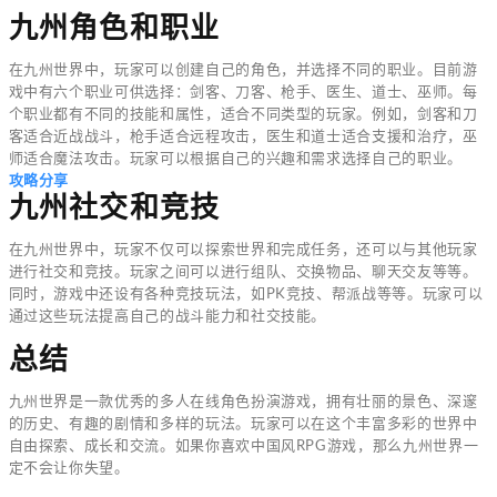
九州角色和职业
在九州世界中，玩家可以创建自己的角色，并选择不同的职业。目前游
戏中有六个职业可供选择：剑客、刀客、枪手、医生、道士、巫师。每
个职业都有不同的技能和属性，适合不同类型的玩家。例如，剑客和刀
客适合近战战斗，枪手适合远程攻击，医生和道士适合支援和治疗，巫
师适合魔法攻击。玩家可以根据自己的兴趣和需求选择自己的职业。
攻略分享
九州社交和竞技
在九州世界中，玩家不仅可以探索世界和完成任务，还可以与其他玩家
进行社交和竞技。玩家之间可以进行组队、交换物品、聊天交友等等。
同时，游戏中还设有各种竞技玩法，如PK竞技、帮派战等等。玩家可以
通过这些玩法提高自己的战斗能力和社交技能。
总结
九州世界是一款优秀的多人在线角色扮演游戏，拥有壮丽的景色、深邃
的历史、有趣的剧情和多样的玩法。玩家可以在这个丰富多彩的世界中
自由探索、成长和交流。如果你喜欢中国风RPG游戏，那么九州世界一
定不会让你失望。